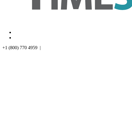
Prueba Gratuita
Iniciar Sesión
+1 (800) 770 4959 |
SOPORTE